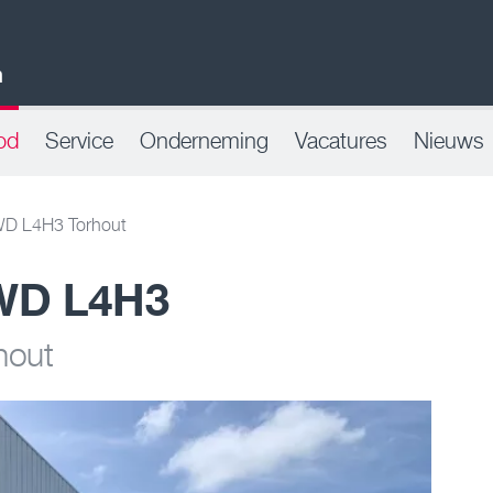
n
od
Service
Onderneming
Vacatures
Nieuws
D L4H3 Torhout
WD L4H3
hout